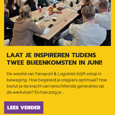
LAAT JE INSPIREREN TIJDENS
TWEE BIJEENKOMSTEN IN JUNI!
De wereld van Transport & Logistiek blijft volop in
beweging. Hoe begeleid je stagiairs optimaal? Hoe
benut je de kracht van verschillende generaties op
de werkvloer? En hoe zorg je …
LEES VERDER