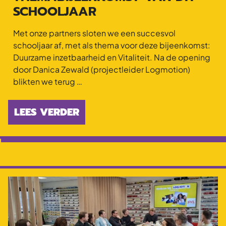
SCHOOLJAAR
Met onze partners sloten we een succesvol
schooljaar af, met als thema voor deze bijeenkomst:
Duurzame inzetbaarheid en Vitaliteit. Na de opening
door Danica Zewald (projectleider Logmotion)
blikten we terug …
LEES VERDER