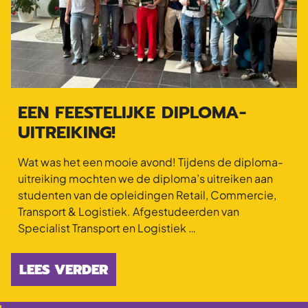
EEN FEESTELIJKE DIPLOMA-
UITREIKING!
Wat was het een mooie avond! Tijdens de diploma-
uitreiking mochten we de diploma’s uitreiken aan
studenten van de opleidingen Retail, Commercie,
Transport & Logistiek. Afgestudeerden van
Specialist Transport en Logistiek …
LEES VERDER