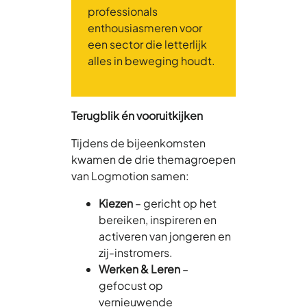
professionals
enthousiasmeren voor
een sector die letterlijk
alles in beweging houdt.
Terugblik én vooruitkijken
Tijdens de bijeenkomsten
kwamen de drie themagroepen
van Logmotion samen:
Kiezen
– gericht op het
bereiken, inspireren en
activeren van jongeren en
zij-instromers.
Werken & Leren
–
gefocust op
vernieuwende