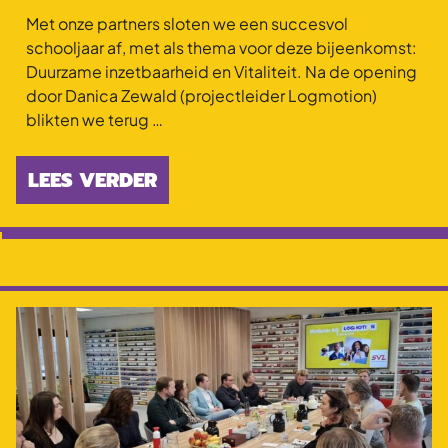
Met onze partners sloten we een succesvol
schooljaar af, met als thema voor deze bijeenkomst:
Duurzame inzetbaarheid en Vitaliteit. Na de opening
door Danica Zewald (projectleider Logmotion)
blikten we terug …
LEES VERDER