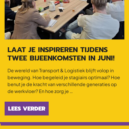
LAAT JE INSPIREREN TIJDENS
TWEE BIJEENKOMSTEN IN JUNI!
De wereld van Transport & Logistiek blijft volop in
beweging. Hoe begeleid je stagiairs optimaal? Hoe
benut je de kracht van verschillende generaties op
de werkvloer? En hoe zorg je …
LEES VERDER