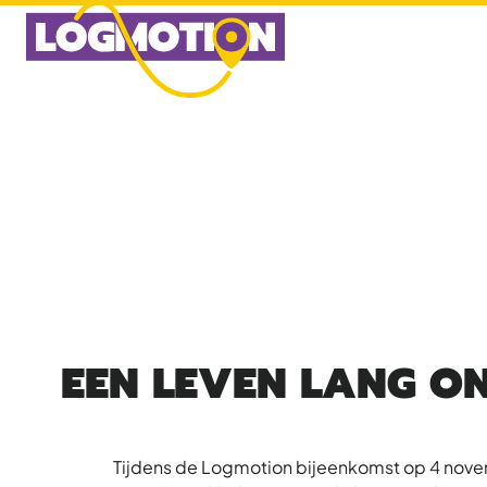
Ga
naar
de
inhoud
EEN LEVEN LANG O
Tijdens de Logmotion bijeenkomst op 4 novem