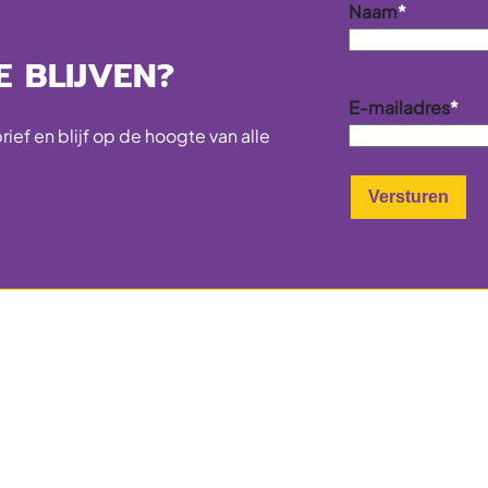
Naam
*
 BLIJVEN?
E-mailadres
*
ief en blijf op de hoogte van alle
Pagina’s
Informatie
Opleidingen
Over ons
Werk
FAQ
Partners
Vind je route
Agenda