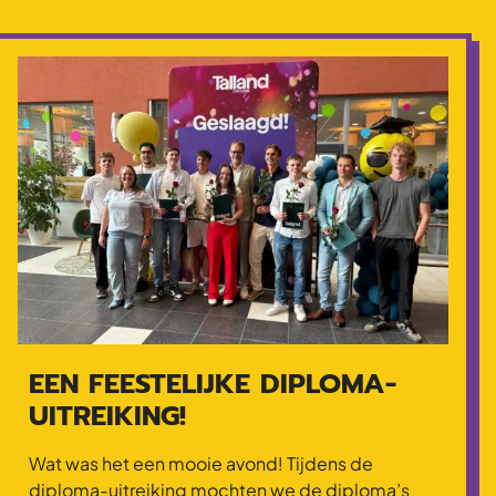
EEN FEESTELIJKE DIPLOMA-
UITREIKING!
Wat was het een mooie avond! Tijdens de
diploma-uitreiking mochten we de diploma’s