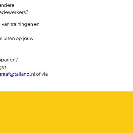
 andere
 medewerkers?
 van trainingen en
sluiten op jouw
sparren?
ger
raaf@talland.nl
of via