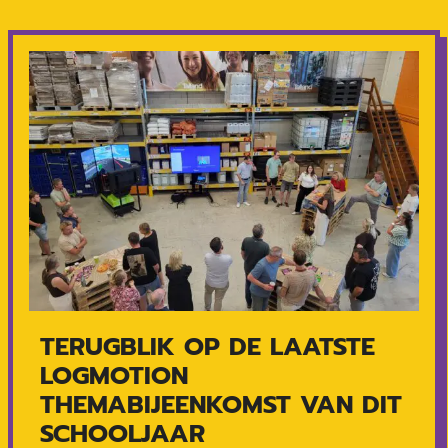
TERUGBLIK OP DE LAATSTE
LOGMOTION
THEMABIJEENKOMST VAN DIT
SCHOOLJAAR