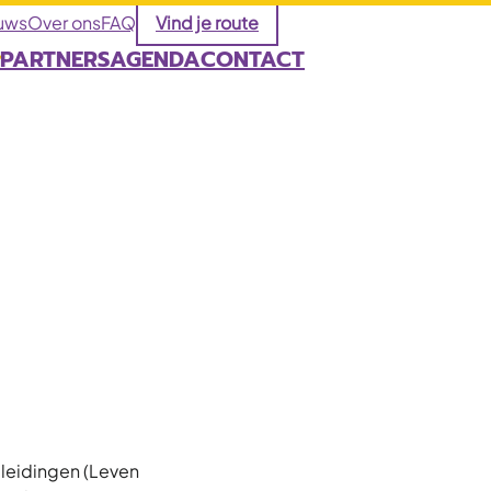
uws
Over ons
FAQ
Vind je route
PARTNERS
AGENDA
CONTACT
leidingen (Leven