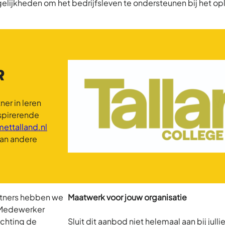
lijkheden om het bedrijfsleven te ondersteunen bij het op
R
ner in leren
spirerende
ettalland.nl
van andere
rtners hebben we
Maatwerk voor jouw organisatie
 Medewerker
ichting de
Sluit dit aanbod niet helemaal aan bij julli