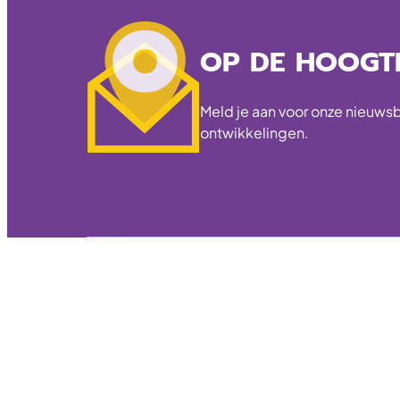
OP DE HOOGTE
Meld je aan voor onze nieuwsbr
ontwikkelingen.
Logmotion
W.M. Dudokweg 51
1703 DA Heerhugowaard
logmotion@talland.nl
06-148 740 26